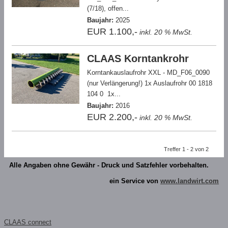
(7/18), offen...
Baujahr:
2025
EUR 1.100,-
inkl. 20 % MwSt.
CLAAS Korntankrohr
Korntankauslaufrohr XXL - MD_F06_0090
(nur Verlängerung!) 1x Auslaufrohr 00 1818
104 0 1x...
Baujahr:
2016
EUR 2.200,-
inkl. 20 % MwSt.
Treffer 1 - 2 von 2
Alle Angaben ohne Gewähr - Druck und Satzfehler vorbehalten.
ein Service von
www.landwirt.com
CLAAS connect