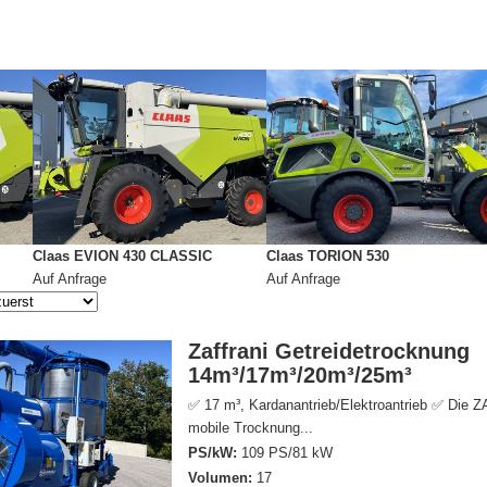
Claas EVION 430 CLASSIC
Claas TORION 530
Auf Anfrage
Auf Anfrage
Zaffrani Getreidetrocknung
14m³/17m³/20m³/25m³
✅ 17 m³, Kardanantrieb/Elektroantrieb ✅ Die 
mobile Trocknung...
PS/kW:
109 PS/81 kW
Volumen:
17