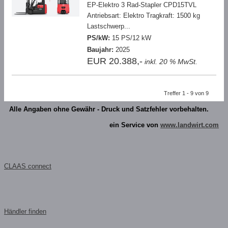
EP-Elektro 3 Rad-Stapler CPD15TVL
Antriebsart: Elektro Tragkraft: 1500 kg
Lastschwerp...
PS/kW:
15 PS/12 kW
Baujahr:
2025
EUR 20.388,-
inkl. 20 % MwSt.
Treffer 1 - 9 von 9
Alle Angaben ohne Gewähr - Druck und Satzfehler vorbehalten.
ein Service von
www.landwirt.com
CLAAS connect
Händler finden