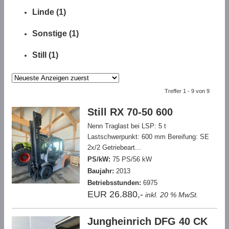
Linde (1)
Sonstige (1)
Still (1)
Treffer 1 - 9 von 9
Still RX 70-50 600
Nenn Traglast bei LSP: 5 t
Lastschwerpunkt: 600 mm Bereifung: SE
2x/2 Getriebeart...
PS/kW:
75 PS/56 kW
Baujahr:
2013
Betriebsstunden:
6975
EUR 26.880,-
inkl. 20 % MwSt.
Jungheinrich DFG 40 CK