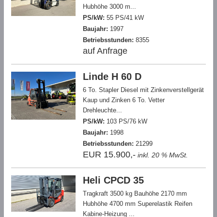
Hubhöhe 3000 m...
PS/kW:
55 PS/41 kW
Baujahr:
1997
Betriebsstunden:
8355
auf Anfrage
Linde H 60 D
6 To. Stapler Diesel mit Zinkenverstellgerät
Kaup und Zinken 6 To. Vetter
Drehleuchte...
PS/kW:
103 PS/76 kW
Baujahr:
1998
Betriebsstunden:
21299
EUR 15.900,-
inkl. 20 % MwSt.
Heli CPCD 35
Tragkraft 3500 kg Bauhöhe 2170 mm
Hubhöhe 4700 mm Superelastik Reifen
Kabine-Heizung ...