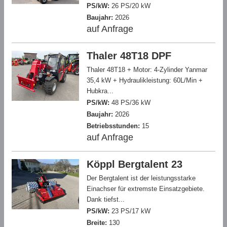
PS/kW:
26 PS/20 kW
Baujahr:
2026
auf Anfrage
Thaler 48T18 DPF
Thaler 48T18 + Motor: 4-Zylinder Yanmar
35,4 kW + Hydraulikleistung: 60L/Min +
Hubkra...
PS/kW:
48 PS/36 kW
Baujahr:
2026
Betriebsstunden:
15
auf Anfrage
Köppl Bergtalent 23
Der Bergtalent ist der leistungsstarke
Einachser für extremste Einsatzgebiete.
Dank tiefst...
PS/kW:
23 PS/17 kW
Breite:
130