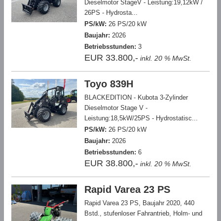
Dieselmotor StageV - Leistung:19,12kW /
26PS - Hydrosta...
PS/kW:
26 PS/20 kW
Baujahr:
2026
Betriebsstunden:
3
EUR 33.800,-
inkl. 20 % MwSt.
Toyo 839H
BLACKEDITION - Kubota 3-Zylinder
Dieselmotor Stage V -
Leistung:18,5kW/25PS - Hydrostatisc...
PS/kW:
26 PS/20 kW
Baujahr:
2026
Betriebsstunden:
6
EUR 38.800,-
inkl. 20 % MwSt.
Rapid Varea 23 PS
Rapid Varea 23 PS, Baujahr 2020, 440
Bstd., stufenloser Fahrantrieb, Holm- und