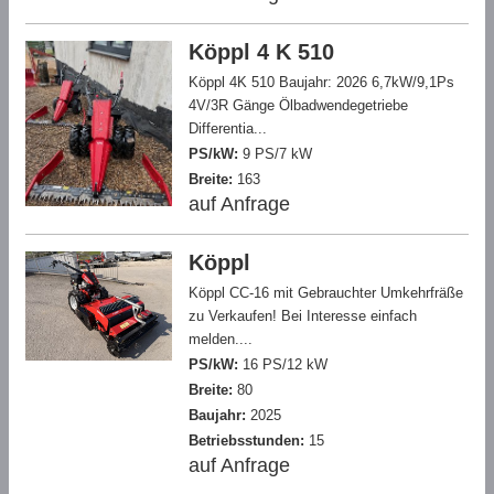
Köppl 4 K 510
Köppl 4K 510 Baujahr: 2026 6,7kW/9,1Ps
4V/3R Gänge Ölbadwendegetriebe
Differentia...
PS/kW:
9 PS/7 kW
Breite:
163
auf Anfrage
Köppl
Köppl CC-16 mit Gebrauchter Umkehrfräße
zu Verkaufen! Bei Interesse einfach
melden....
PS/kW:
16 PS/12 kW
Breite:
80
Baujahr:
2025
Betriebsstunden:
15
auf Anfrage