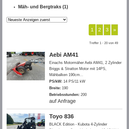
Mäh- und Bergtraks (1)
1
2
3
»
Treffer 1 - 20 von 49
Aebi AM41
Einachs Motormäher Aebi AM41, 2 Zylinder
Briggs & Stratton Motor mit 14PS,
Mähbalken 190cm...
PS/kW:
14 PS/11 kW
Breite:
190
Betriebsstunden:
200
auf Anfrage
Toyo 836
BLACK Edition - Kubota 4-Zylinder