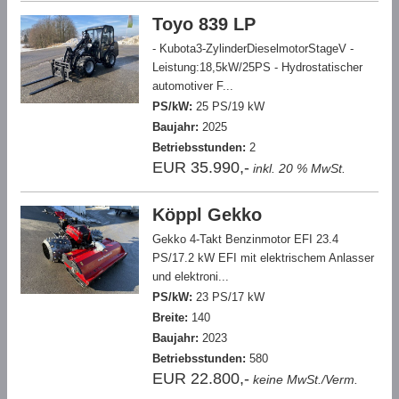
Toyo 839 LP
- Kubota3-ZylinderDieselmotorStageV -
Leistung:18,5kW/25PS - Hydrostatischer
automotiver F...
PS/kW:
25 PS/19 kW
Baujahr:
2025
Betriebsstunden:
2
EUR 35.990,-
inkl. 20 % MwSt.
Köppl Gekko
Gekko 4-Takt Benzinmotor EFI 23.4
PS/17.2 kW EFI mit elektrischem Anlasser
und elektroni...
PS/kW:
23 PS/17 kW
Breite:
140
Baujahr:
2023
Betriebsstunden:
580
EUR 22.800,-
keine MwSt./Verm.