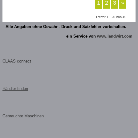
1
2
3
»
Treffer 1 - 20 von 49
Alle Angaben ohne Gewähr - Druck und Satzfehler vorbehalten.
ein Service von
www.landwirt.com
CLAAS connect
Händler finden
Gebrauchte Maschinen