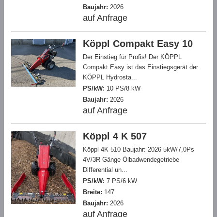
Baujahr:
2026
auf Anfrage
Köppl Compakt Easy 10
Der Einstieg für Profis! Der KÖPPL
Compakt Easy ist das Einstiegsgerät der
KÖPPL Hydrosta...
PS/kW:
10 PS/8 kW
Baujahr:
2026
auf Anfrage
Köppl 4 K 507
Köppl 4K 510 Baujahr: 2026 5kW/7,0Ps
4V/3R Gänge Ölbadwendegetriebe
Differential un...
PS/kW:
7 PS/6 kW
Breite:
147
Baujahr:
2026
auf Anfrage