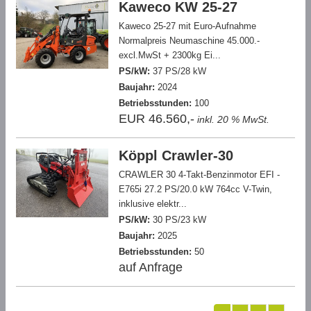
Kaweco KW 25-27
Kaweco 25-27 mit Euro-Aufnahme
Normalpreis Neumaschine 45.000.-
excl.MwSt + 2300kg Ei...
PS/kW:
37 PS/28 kW
Baujahr:
2024
Betriebsstunden:
100
EUR 46.560,-
inkl. 20 % MwSt.
Köppl Crawler-30
CRAWLER 30 4-Takt-Benzinmotor EFI -
E765i 27.2 PS/20.0 kW 764cc V-Twin,
inklusive elektr...
PS/kW:
30 PS/23 kW
Baujahr:
2025
Betriebsstunden:
50
auf Anfrage