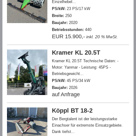
Einzelhebel...
PS/kW:
23 PS/17 kW
Breite:
250
Baujahr:
2020
Betriebsstunden:
440
EUR 15.900,-
inkl. 20 % MwSt.
Kramer KL 20.5T
Kramer KL 20.5T Technische Daten: -
Motor: Yanmar - Leistung: 45PS -
Betriebsgewicht...
PS/kW:
45 PS/34 kW
Baujahr:
2026
auf Anfrage
Köppl BT 18-2
Der Bergtalent ist der leistungsstarke
Einachser für extremste Einsatzgebiete.
Dank tiefst...