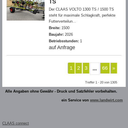
TS
Der CLAAS VOLTO 1300 TS / 1500 TS
steht für maximale Schlagkraft, perfekte
Futterverteilun...
Breite:
1500
Baujahr:
2026
Betriebsstunden:
1
auf Anfrage
1
2
3
66
»
...
Treffer 1 - 20 von 1305
Alle Angaben ohne Gewähr - Druck und Satzfehler vorbehalten.
ein Service von
www.landwirt.com
CLAAS connect