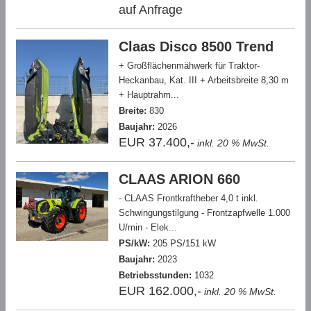
auf Anfrage
Claas Disco 8500 Trend
+ Großflächenmähwerk für Traktor-
Heckanbau, Kat. III + Arbeitsbreite 8,30 m
+ Hauptrahm...
Breite:
830
Baujahr:
2026
EUR 37.400,-
inkl. 20 % MwSt.
CLAAS ARION 660
- CLAAS Frontkraftheber 4,0 t inkl.
Schwingungstilgung - Frontzapfwelle 1.000
U/min - Elek...
PS/kW:
205 PS/151 kW
Baujahr:
2023
Betriebsstunden:
1032
EUR 162.000,-
inkl. 20 % MwSt.