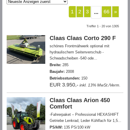
1
2
3
66
»
...
Treffer 1 - 20 von 1305
Claas Claas Corto 290 F
schönes Frontmähwerk optional mit
hydraulischem Seitenverschub -
Schwadscheiben -540 ode...
Breite:
285
Baujahr:
2008
Betriebsstunden:
150
EUR 3.950,-
inkl. 13% MwSt./Verm.
Claas Claas Arion 450
Comfort
-Fahrerpaket – Professional HEXASHIFT
Getriebe Lenkrad, Leder Kühlfach für 1,5...
PS/kW:
135 PS/100 kW