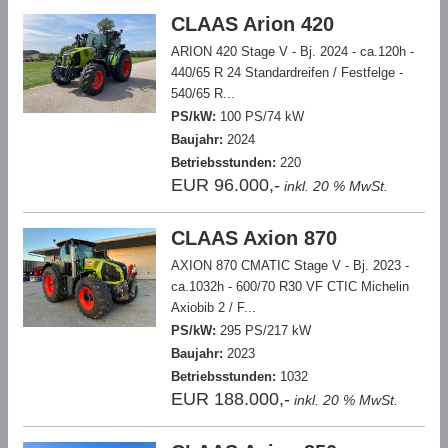
CLAAS Arion 420
ARION 420 Stage V - Bj. 2024 - ca.120h -
440/65 R 24 Standardreifen / Festfelge -
540/65 R...
PS/kW:
100 PS/74 kW
Baujahr:
2024
Betriebsstunden:
220
EUR 96.000,-
inkl. 20 % MwSt.
CLAAS Axion 870
AXION 870 CMATIC Stage V - Bj. 2023 -
ca.1032h - 600/70 R30 VF CTIC Michelin
Axiobib 2 / F...
PS/kW:
295 PS/217 kW
Baujahr:
2023
Betriebsstunden:
1032
EUR 188.000,-
inkl. 20 % MwSt.