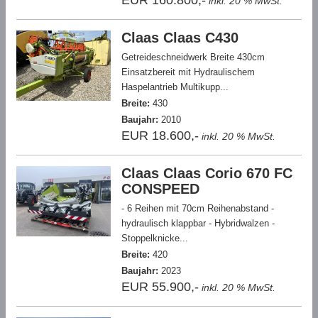
EUR 160.800,-
inkl. 20 % MwSt.
Claas Claas C430
Getreideschneidwerk Breite 430cm
Einsatzbereit mit Hydraulischem
Haspelantrieb Multikupp...
Breite:
430
Baujahr:
2010
EUR 18.600,-
inkl. 20 % MwSt.
Claas Claas Corio 670 FC
CONSPEED
- 6 Reihen mit 70cm Reihenabstand -
hydraulisch klappbar - Hybridwalzen -
Stoppelknicke...
Breite:
420
Baujahr:
2023
EUR 55.900,-
inkl. 20 % MwSt.