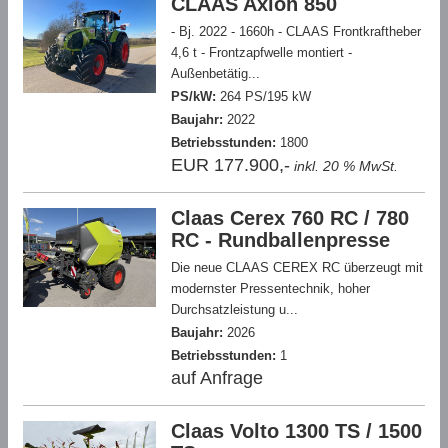
CLAAS Axion 850
- Bj. 2022 - 1660h - CLAAS Frontkraftheber
4,6 t - Frontzapfwelle montiert -
Außenbetätig...
PS/kW:
264 PS/195 kW
Baujahr:
2022
Betriebsstunden:
1800
EUR 177.900,-
inkl. 20 % MwSt.
Claas Cerex 760 RC / 780
RC - Rundballenpresse
Die neue CLAAS CEREX RC überzeugt mit
modernster Pressentechnik, hoher
Durchsatzleistung u...
Baujahr:
2026
Betriebsstunden:
1
auf Anfrage
Claas Volto 1300 TS / 1500