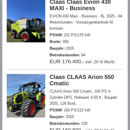
Claas Claas Evion 430
MAXI - Business
EVION 430 Maxi - Business - Bj. 2025 - 94
Motorstunden - Vorsatzgerätantrieb M,
konstan...
PS/kW:
231 PS/170 kW
Breite:
300
Baujahr:
2025
Betriebsstunden:
94
EUR 176.400,-
inkl. 20 % MwSt.
Claas CLAAS Arion 550
Cmatic
CLAAS Arion 550 Cmatic, 165 PS 4-
Zylinder DPS, Hubraum 4,50 lt., Baujahr
2025, 128 Bstd.,...
PS/kW:
165 PS/122 kW
Baujahr:
2025
Betriebsstunden:
128