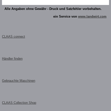
Alle Angaben ohne Gewähr - Druck und Satzfehler vorbehalten.
ein Service von
www.landwirt.com
CLAAS connect
Händler finden
Gebrauchte Maschinen
CLAAS Collection Shop