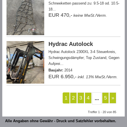
Schneeketten passend zu: 9.5-18 od. 10.5-
18...
EUR 470,-
keine MwSt./Verm.
Hydrac Autolock
Hydrac Autolock 2300XL 3-4 Steuerkreis,
Schwingungsdämpfer; Top Zustand, Gegen
Aufprei...
Baujahr:
2014
EUR 6.950,-
inkl. 13% MwSt./Verm.
1
2
3
4
5
»
...
Treffer 1 - 20 von 85
Alle Angaben ohne Gewähr - Druck und Satzfehler vorbehalten.