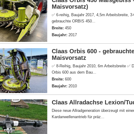
Claas Orbis 450 Maisgebiss 
Maisvorsatz)
✅ 6-reihig, Baujahr 2017, 4,5m Arbeitsbreite, 
gebrauchte ORBIS 450...
Breite:
450
Baujahr:
2017
Claas Orbis 600 - gebraucht
Maisvorsatz
✅ 8-Reihig, Baujahr 2010, 6m Arbeitsbreite ✅
Orbis 600 aus dem Bau...
Breite:
600
Baujahr:
2010
Claas Allradachse Lexion/T
Diese neue Allradgeneration überzeugt mit einem
Kardanwellenantrieb für präz...