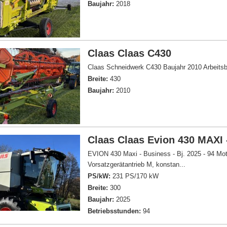
Baujahr:
2018
Claas Claas C430
Claas Schneidwerk C430 Baujahr 2010 Arbeitsbr
Breite:
430
Baujahr:
2010
Claas Claas Evion 430 MAXI 
EVION 430 Maxi - Business - Bj. 2025 - 94 Mot
Vorsatzgerätantrieb M, konstan...
PS/kW:
231 PS/170 kW
Breite:
300
Baujahr:
2025
Betriebsstunden:
94