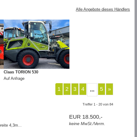
Alle Angebote dieses Händlers
Claas TORION 530
Auf Anfrage
1
2
3
4
5
»
...
Treffer 1 - 20 von 84
EUR 18.500,-
keine MwSt./Verm.
eite 4,3m...