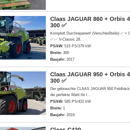
Claas JAGUAR 860 + Orbis 4
300 ✅
Komplett Durchrepariert! (Verschleißteile) ✅
✅ ✅ V-Classic 28...
PS/kW:
515 PS/379 kW
Breite:
300
Baujahr:
2017
Claas JAGUAR 950 + Orbis 4
300 ✅
Der gebrauchte CLAAS JAGUAR 950 Feldhäcksl
die perfekte Wahl für l...
PS/kW:
585 PS/431 kW
Breite:
1
Baujahr:
2019
Claas C430