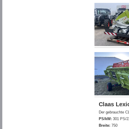
Claas Lexi
Der gebrauchte C
PS/kW:
301 PS/2
Breite:
750