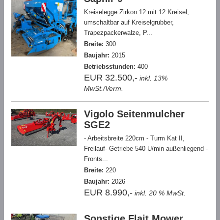
Kreiselegge Zirkon 12 mit 12 Kreisel,
umschaltbar auf Kreiselgrubber,
Trapezpackerwalze, P...
Breite:
300
Baujahr:
2015
Betriebsstunden:
400
EUR 32.500,-
inkl. 13%
MwSt./Verm.
Vigolo Seitenmulcher
SGE2
- Arbeitsbreite 220cm - Turm Kat II,
Freilauf- Getriebe 540 U/min außenliegend -
Fronts...
Breite:
220
Baujahr:
2026
EUR 8.990,-
inkl. 20 % MwSt.
Sonstige Flait Mower