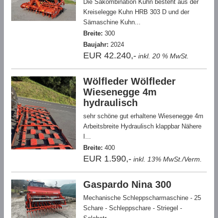
Die Säkombination Kuhn besteht aus der
Kreiselegge Kuhn HRB 303 D und der
Sämaschine Kuhn...
Breite:
300
Baujahr:
2024
EUR 42.240,-
inkl. 20 % MwSt.
Wölfleder Wölfleder
Wiesenegge 4m
hydraulisch
sehr schöne gut erhaltene Wiesenegge 4m
Arbeitsbreite Hydraulisch klappbar Nähere
I...
Breite:
400
EUR 1.590,-
inkl. 13% MwSt./Verm.
Gaspardo Nina 300
Mechanische Schleppscharmaschine - 25
Schare - Schleppschare - Striegel -