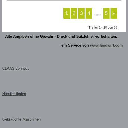
1
2
3
4
5
»
...
Treffer 1 - 20 von 88
Alle Angaben ohne Gewähr - Druck und Satzfehler vorbehalten.
ein Service von
www.landwirt.com
CLAAS connect
Händler finden
Gebrauchte Maschinen