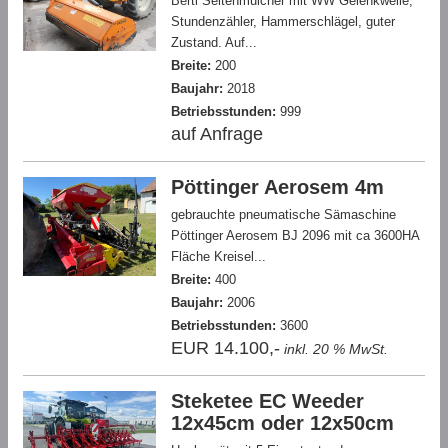
Berti Seitenmulcher mit WW Gelenkwelle,
Stundenzähler, Hammerschlägel, guter
Zustand. Auf...
Breite:
200
Baujahr:
2018
Betriebsstunden:
999
auf Anfrage
Pöttinger Aerosem 4m
gebrauchte pneumatische Sämaschine
Pöttinger Aerosem BJ 2096 mit ca 3600HA
Fläche Kreisel...
Breite:
400
Baujahr:
2006
Betriebsstunden:
3600
EUR 14.100,-
inkl. 20 % MwSt.
Steketee EC Weeder
12x45cm oder 12x50cm