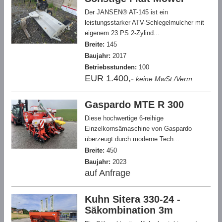
Der JANSEN® AT-145 ist ein
leistungsstarker ATV-Schlegelmulcher mit
eigenem 23 PS 2-Zylind...
Breite:
145
Baujahr:
2017
Betriebsstunden:
100
EUR 1.400,-
keine MwSt./Verm.
Gaspardo MTE R 300
Diese hochwertige 6-reihige
Einzelkornsämaschine von Gaspardo
überzeugt durch moderne Tech...
Breite:
450
Baujahr:
2023
auf Anfrage
Kuhn Sitera 330-24 -
Säkombination 3m