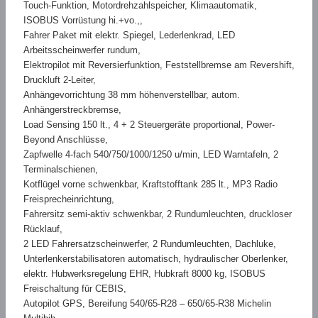
Touch-Funktion, Motordrehzahlspeicher, Klimaautomatik,
ISOBUS Vorrüstung hi.+vo.,,
Fahrer Paket mit elektr. Spiegel, Lederlenkrad, LED
Arbeitsscheinwerfer rundum,
Elektropilot mit Reversierfunktion, Feststellbremse am Revershift,
Druckluft 2-Leiter,
Anhängevorrichtung 38 mm höhenverstellbar, autom.
Anhängerstreckbremse,
Load Sensing 150 lt., 4 + 2 Steuergeräte proportional, Power-
Beyond Anschlüsse,
Zapfwelle 4-fach 540/750/1000/1250 u/min, LED Warntafeln, 2
Terminalschienen,
Kotflügel vorne schwenkbar, Kraftstofftank 285 lt., MP3 Radio
Freisprecheinrichtung,
Fahrersitz semi-aktiv schwenkbar, 2 Rundumleuchten, druckloser
Rücklauf,
2 LED Fahrersatzscheinwerfer, 2 Rundumleuchten, Dachluke,
Unterlenkerstabilisatoren automatisch, hydraulischer Oberlenker,
elektr. Hubwerksregelung EHR, Hubkraft 8000 kg, ISOBUS
Freischaltung für CEBIS,
Autopilot GPS, Bereifung 540/65-R28 – 650/65-R38 Michelin