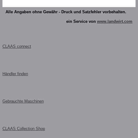
Alle Angaben ohne Gewähr - Druck und Satzfehler vorbehalten.
ein Service von
www.landwirt.com
CLAAS connect
Händler finden
Gebrauchte Maschinen
CLAAS Collection Shop