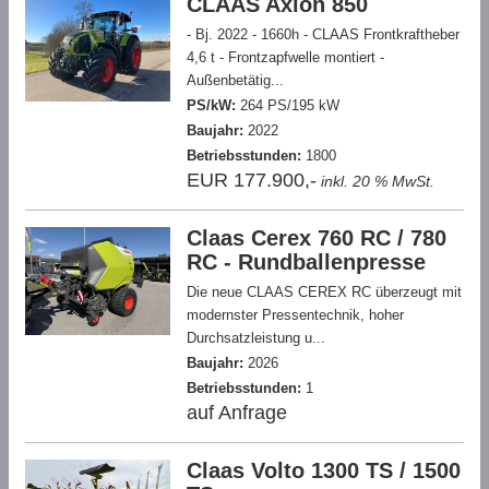
CLAAS Axion 850
- Bj. 2022 - 1660h - CLAAS Frontkraftheber
4,6 t - Frontzapfwelle montiert -
Außenbetätig...
PS/kW:
264 PS/195 kW
Baujahr:
2022
Betriebsstunden:
1800
EUR 177.900,-
inkl. 20 % MwSt.
Claas Cerex 760 RC / 780
RC - Rundballenpresse
Die neue CLAAS CEREX RC überzeugt mit
modernster Pressentechnik, hoher
Durchsatzleistung u...
Baujahr:
2026
Betriebsstunden:
1
auf Anfrage
Claas Volto 1300 TS / 1500