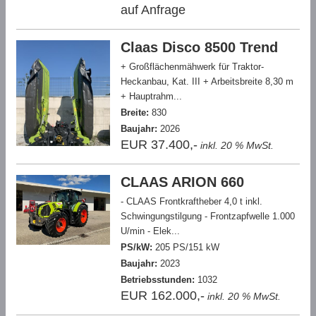
auf Anfrage
Claas Disco 8500 Trend
+ Großflächenmähwerk für Traktor-
Heckanbau, Kat. III + Arbeitsbreite 8,30 m
+ Hauptrahm...
Breite:
830
Baujahr:
2026
EUR 37.400,-
inkl. 20 % MwSt.
CLAAS ARION 660
- CLAAS Frontkraftheber 4,0 t inkl.
Schwingungstilgung - Frontzapfwelle 1.000
U/min - Elek...
PS/kW:
205 PS/151 kW
Baujahr:
2023
Betriebsstunden:
1032
EUR 162.000,-
inkl. 20 % MwSt.