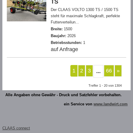
TS
Der CLAAS VOLTO 1300 TS / 1500 TS
steht für maximale Schlagkraft, perfekte
Futterverteilun...
Breite:
1500
Baujahr:
2026
Betriebsstunden:
1
auf Anfrage
1
2
3
66
»
...
Treffer 1 - 20 von 1304
Alle Angaben ohne Gewähr - Druck und Satzfehler vorbehalten.
ein Service von
www.landwirt.com
CLAAS connect