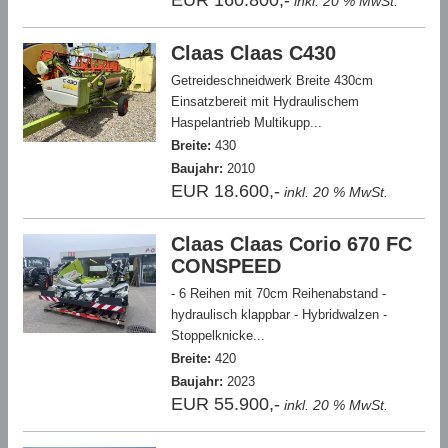
EUR 160.800,-
inkl. 20 % MwSt.
Claas Claas C430
Getreideschneidwerk Breite 430cm
Einsatzbereit mit Hydraulischem
Haspelantrieb Multikupp...
Breite:
430
Baujahr:
2010
EUR 18.600,-
inkl. 20 % MwSt.
Claas Claas Corio 670 FC
CONSPEED
- 6 Reihen mit 70cm Reihenabstand -
hydraulisch klappbar - Hybridwalzen -
Stoppelknicke...
Breite:
420
Baujahr:
2023
EUR 55.900,-
inkl. 20 % MwSt.