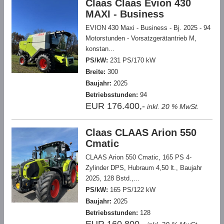
Claas Claas Evion 430
MAXI - Business
EVION 430 Maxi - Business - Bj. 2025 - 94
Motorstunden - Vorsatzgerätantrieb M,
konstan...
PS/kW:
231 PS/170 kW
Breite:
300
Baujahr:
2025
Betriebsstunden:
94
EUR 176.400,-
inkl. 20 % MwSt.
Claas CLAAS Arion 550
Cmatic
CLAAS Arion 550 Cmatic, 165 PS 4-
Zylinder DPS, Hubraum 4,50 lt., Baujahr
2025, 128 Bstd.,...
PS/kW:
165 PS/122 kW
Baujahr:
2025
Betriebsstunden:
128