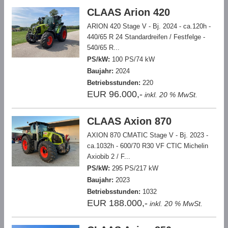
CLAAS Arion 420
ARION 420 Stage V - Bj. 2024 - ca.120h -
440/65 R 24 Standardreifen / Festfelge -
540/65 R...
PS/kW:
100 PS/74 kW
Baujahr:
2024
Betriebsstunden:
220
EUR 96.000,-
inkl. 20 % MwSt.
CLAAS Axion 870
AXION 870 CMATIC Stage V - Bj. 2023 -
ca.1032h - 600/70 R30 VF CTIC Michelin
Axiobib 2 / F...
PS/kW:
295 PS/217 kW
Baujahr:
2023
Betriebsstunden:
1032
EUR 188.000,-
inkl. 20 % MwSt.