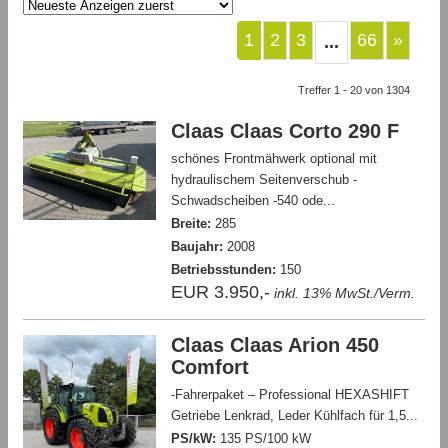
1
2
3
66
»
...
Treffer 1 - 20 von 1304
Claas Claas Corto 290 F
schönes Frontmähwerk optional mit
hydraulischem Seitenverschub -
Schwadscheiben -540 ode...
Breite:
285
Baujahr:
2008
Betriebsstunden:
150
EUR 3.950,-
inkl. 13% MwSt./Verm.
Claas Claas Arion 450
Comfort
-Fahrerpaket – Professional HEXASHIFT
Getriebe Lenkrad, Leder Kühlfach für 1,5...
PS/kW:
135 PS/100 kW