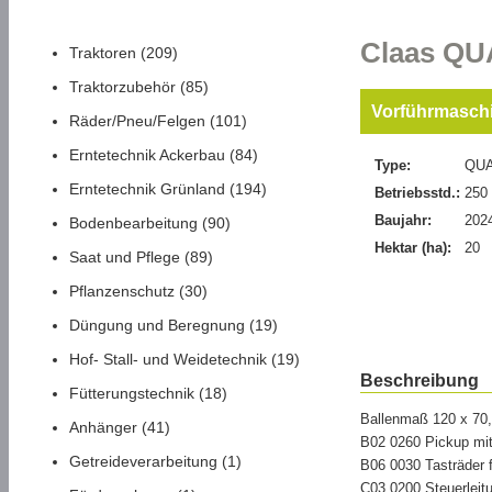
Claas Q
Traktoren (209)
Traktorzubehör (85)
Vorführmasch
Räder/Pneu/Felgen (101)
Erntetechnik Ackerbau (84)
Type:
QUA
Erntetechnik Grünland (194)
Betriebsstd.:
250
Baujahr:
202
Bodenbearbeitung (90)
Hektar (ha):
20
Saat und Pflege (89)
Pflanzenschutz (30)
Düngung und Beregnung (19)
Hof- Stall- und Weidetechnik (19)
Beschreibung
Fütterungstechnik (18)
Ballenmaß 120 x 7
Anhänger (41)
B02 0260 Pickup m
Getreideverarbeitung (1)
B06 0030 Tasträder 
C03 0200 Steuerleit