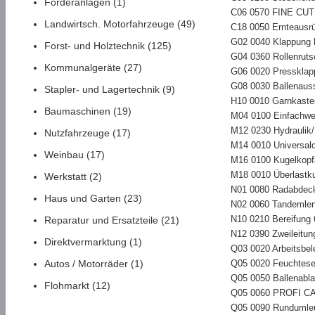
Förderanlagen (1)
C06 0570 FINE CUT S
Landwirtsch. Motorfahrzeuge (49)
C18 0050 Ernteausr
G02 0040 Klappung h
Forst- und Holztechnik (125)
G04 0360 Rollenruts
Kommunalgeräte (27)
G06 0020 Pressklap
G08 0030 Ballenauss
Stapler- und Lagertechnik (9)
H10 0010 Garnkaste
Baumaschinen (19)
M04 0100 Einfachweit
M12 0230 Hydraulik/
Nutzfahrzeuge (17)
M14 0010 Universald
Weinbau (17)
M16 0100 Kugelkop
M18 0010 Überlastk
Werkstatt (2)
N01 0080 Radabdeck
Haus und Garten (23)
N02 0060 Tandemle
N10 0210 Bereifung 
Reparatur und Ersatzteile (21)
N12 0390 Zweileitun
Direktvermarktung (1)
Q03 0020 Arbeitsbe
Autos / Motorräder (1)
Q05 0020 Feuchtesen
Q05 0050 Ballenabl
Flohmarkt (12)
Q05 0060 PROFI C
Q05 0090 Rundumle