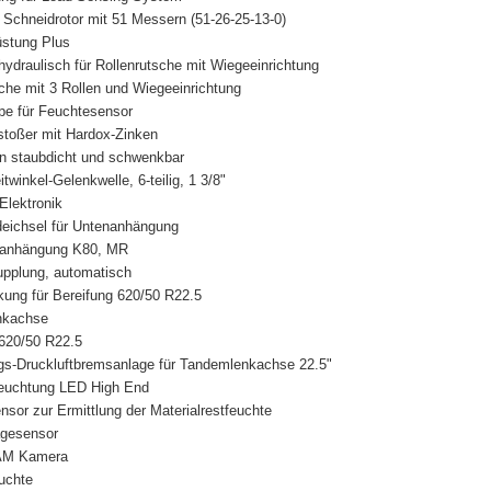
chneidrotor mit 51 Messern (51-26-25-13-0)
üstung Plus
ydraulisch für Rollenrutsche mit Wiegeeinrichtung
che mit 3 Rollen und Wiegeeinrichtung
pe für Feuchtesensor
toßer mit Hardox-Zinken
n staubdicht und schwenkbar
winkel-Gelenkwelle, 6-teilig, 1 3/8"
Elektronik
eichsel für Untenanhängung
fanhängung K80, MR
upplung, automatisch
ung für Bereifung 620/50 R22.5
nkachse
620/50 R22.5
gs-Druckluftbremsanlage für Tandemlenkachse 22.5"
leuchtung LED High End
sor zur Ermittlung der Materialrestfeuchte
agesensor
AM Kamera
uchte