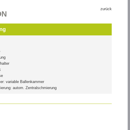
zurück
ON
ng
e
gung
halter
k
se
r: variable Ballenkammer
ierung: autom. Zentralschmierung