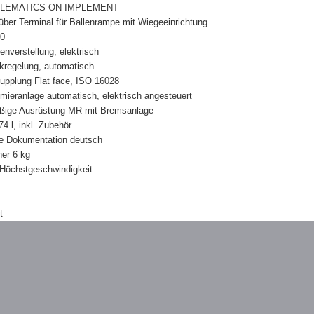
TELEMATICS ON IMPLEMENT
ber Terminal für Ballenrampe mit Wiegeeinrichtung
00
nverstellung, elektrisch
kregelung, automatisch
upplung Flat face, ISO 16028
mieranlage automatisch, elektrisch angesteuert
ßige Ausrüstung MR mit Bremsanlage
4 l, inkl. Zubehör
e Dokumentation deutsch
er 6 kg
 Höchstgeschwindigkeit
t