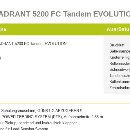
UADRANT 5200 FC Tandem EVOLUTI
Ausrüstu
ine
DRANT 5200 FC Tandem EVOLUTION
Druckluft
Ballenramp
Knoterreini
4
Rollennieder
Schneidwer
Tandemach
Ballenkamme
Zentralschm
0, Schulungsmaschine, GÜNSTIG ABZUGEBEN !!
it POWER FEEDING SYSTEM (PFS), Aufnahmebreite 2,35 m
für Pickup, pendelnd und hydraulisch klappbar
ung für Load-Sensing System