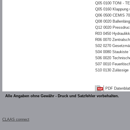
Q05 0100 TONI - 
Q05 0160 Klappung ü
Q06 0500 CEMIS 7
Q08 0020 Ballenlänge
Q12 0020 Pressdruc
R03 0450 Hydraulikk
R06 0070 Zentralsch
S02 0270 Gesetzmä
S04 0080 Staukiste 7
S06 0020 Technisch
S07 0010 Feuerlösch
S10 0130 Zulässige
PDF Datenblat
Alle Angaben ohne Gewähr - Druck und Satzfehler vorbehalten.
CLAAS connect