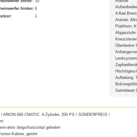
AdBlue
heinwerfer vorne:
10
Außenbedie
heinwerfer hinten:
6
4-Rad Brem
sitzer:
1
Antrieb: Allr
Plattform: 
Abgasstufe:
Kreuzsteuerh
Oberlenker h
Anhängevorr
Lenksystem
Zapfwellend
Höchstgesch
Aufladung: 
Bolzengröß
Getriebeart
ARION 660 CMATIC, 6-Zylinder, 205 PS ! SONDERPREIS !
um
emi-aktiv längs/horizontal gefedert
fosten-Kabine, getönt