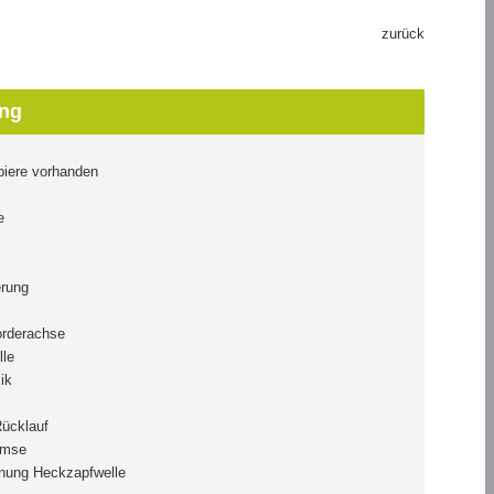
zurück
ng
iere vorhanden
e
rung
orderachse
lle
ik
Rücklauf
emse
nung Heckzapfwelle