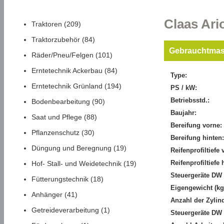
Claas Ar
Traktoren (209)
Traktorzubehör (84)
Gebrauchtmas
Räder/Pneu/Felgen (101)
Erntetechnik Ackerbau (84)
Type:
Erntetechnik Grünland (194)
PS / kW:
Betriebsstd.:
Bodenbearbeitung (90)
Baujahr:
Saat und Pflege (88)
Bereifung vorne:
Pflanzenschutz (30)
Bereifung hinten
Düngung und Beregnung (19)
Reifenprofiltiefe 
Reifenprofiltiefe 
Hof- Stall- und Weidetechnik (19)
Steuergeräte DW 
Fütterungstechnik (18)
Eigengewicht (kg
Anhänger (41)
Anzahl der Zylin
Getreideverarbeitung (1)
Steuergeräte DW (