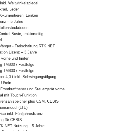
 inkl. Weitwinkelspiegel
krad, Leder
Dokumentieren, Lenken
enz – 5 Jahre
stellensteckdosen
ontrol Basic, traktorseitig
al
änger - Freischaltung RTK NET
tion Lizenz – 3 Jahre
vorne und hinten
rg TM800 / Festfelge
rg TM800 / Festfelge
er 4,0 t inkl. Schwingungstilgung
0 U/min
 Frontkraftheber und Steuergerät vorne
l mit Touch-Funktion
drehzahlspeicher plus CSM, CEBIS
onsmodul (LTE)
e inkl. Fünfjahreslizenz
ng für CEBIS
TK NET Nutzung – 5 Jahre