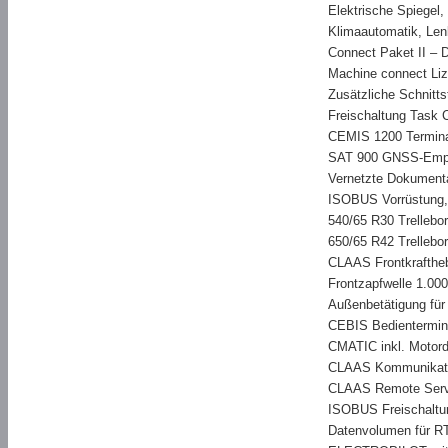
Elektrische Spiegel,
Klimaautomatik, Len
Connect Paket II – 
Machine connect Liz
Zusätzliche Schnitt
Freischaltung Task C
CEMIS 1200 Termin
SAT 900 GNSS-Empf
Vernetzte Dokumenta
ISOBUS Vorrüstung, 
540/65 R30 Trellebo
650/65 R42 Trellebo
CLAAS Frontkraftheb
Frontzapfwelle 1.00
Außenbetätigung für
CEBIS Bedientermina
CMATIC inkl. Motor
CLAAS Kommunikati
CLAAS Remote Servic
ISOBUS Freischaltu
Datenvolumen für R