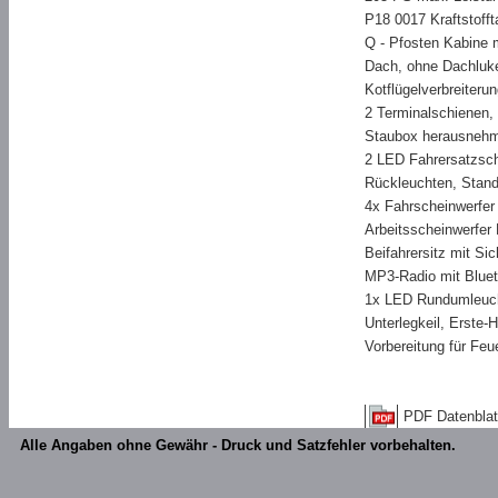
P18 0017 Kraftstofft
Q - Pfosten Kabine 
Dach, ohne Dachluk
Kotflügelverbreiteru
2 Terminalschienen
Staubox herausnehmb
2 LED Fahrersatzsch
Rückleuchten, Stand
4x Fahrscheinwerfer
Arbeitsscheinwerfer
Beifahrersitz mit Sic
MP3-Radio mit Bluet
1x LED Rundumleucht
Unterlegkeil, Erste-
Vorbereitung für Feu
PDF Datenblat
Alle Angaben ohne Gewähr - Druck und Satzfehler vorbehalten.