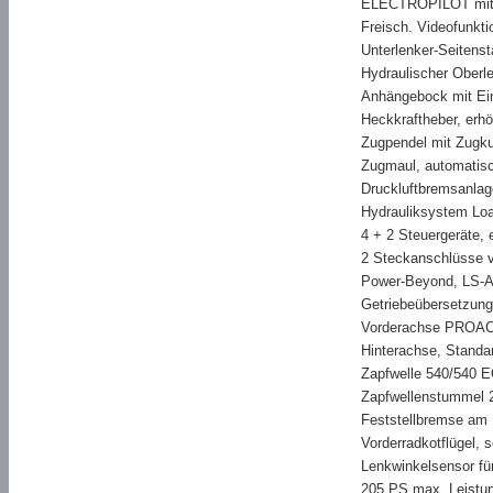
ELECTROPILOT mit 
Freisch. Videofunk
Unterlenker-Seitenst
Hydraulischer Oberl
Anhängebock mit Ei
Heckkraftheber, erhö
Zugpendel mit Zugk
Zugmaul, automatis
Druckluftbremsanlag
Hydrauliksystem Loa
4 + 2 Steuergeräte, 
2 Steckanschlüsse v
Power-Beyond, LS-A
Getriebeübersetzun
Vorderachse PROAC
Hinterachse, Stand
Zapfwelle 540/540 
Zapfwellenstummel 21-
Feststellbremse 
Vorderradkotflügel,
Lenkwinkelsensor f
205 PS max. Leistu