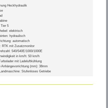
nung Heckhydraulik
se
ad
Kabine
 Tier 5
ebel: elektrisch
inten: hydraulisch
ichtung: automatisch
: RTK mit Zusatzmonitor
rehzahl: 540/540E/1000/1000E
windigkeit in km/h: 50 km/h
Turbolader mit Ladeluftkühlung
e Anhängevorrichtung (mm): 38mm
 Landmaschine: Stufenloses Getriebe