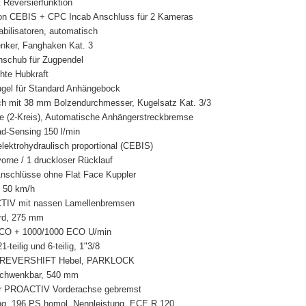
Reversierfunktion
tion CEBIS + CPC Incab Anschluss für 2 Kameras
abilisatoren, automatisch
enker, Fanghaken Kat. 3
nschub für Zugpendel
hte Hubkraft
ugel für Standard Anhängebock
ch mit 38 mm Bolzendurchmesser, Kugelsatz Kat. 3/3
e (2-Kreis), Automatische Anhängerstreckbremse
d-Sensing 150 l/min
elektrohydraulisch proportional (CEBIS)
orne / 1 druckloser Rücklauf
nschlüsse ohne Flat Face Kuppler
g 50 km/h
TIV mit nassen Lamellenbremsen
ard, 275 mm
ECO + 1000/1000 ECO U/min
teilig und 6-teilig, 1"3/8
am REVERSHIFT Hebel, PARKLOCK
 schwenkbar, 540 mm
ür PROACTIV Vorderachse gebremst
ng, 196 PS homol. Nennleistung, ECE R 120