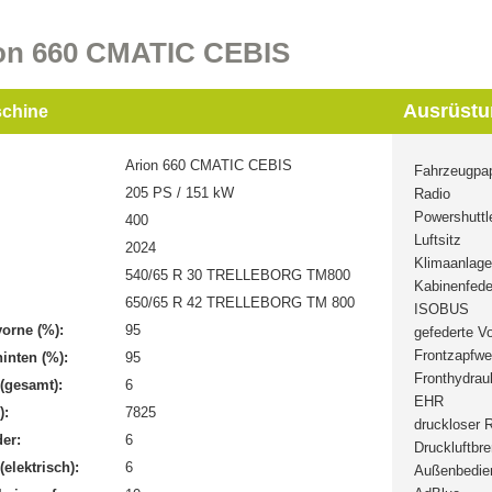
ion 660 CMATIC CEBIS
Ausrüstu
chine
Arion 660 CMATIC CEBIS
Fahrzeugpap
205 PS / 151 kW
Radio
Powershuttl
400
Luftsitz
2024
Klimaanlage
540/65 R 30 TRELLEBORG TM800
Kabinenfede
:
650/65 R 42 TRELLEBORG TM 800
ISOBUS
vorne (%):
95
gefederte V
Frontzapfwe
hinten (%):
95
Fronthydraul
(gesamt):
6
EHR
):
7825
druckloser 
der:
6
Druckluftbr
elektrisch):
6
Außenbedie