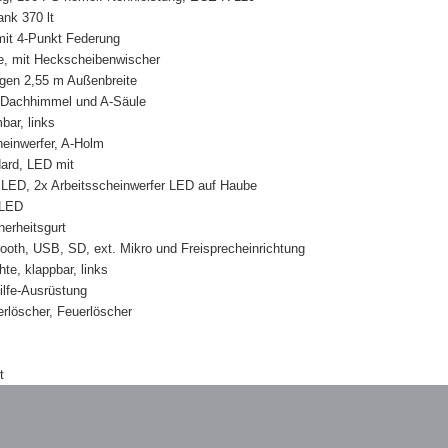
ank 370 lt
mit 4-Punkt Federung
e, mit Heckscheibenwischer
ngen 2,55 m Außenbreite
, Dachhimmel und A-Säule
ar, links
einwerfer, A-Holm
ard, LED mit
 LED, 2x Arbeitsscheinwerfer LED auf Haube
 LED
herheitsgurt
ooth, USB, SD, ext. Mikro und Freisprecheinrichtung
e, klappbar, links
Hilfe-Ausrüstung
erlöscher, Feuerlöscher
t