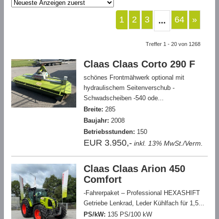
1
2
3
64
»
...
Treffer 1 - 20 von 1268
Claas Claas Corto 290 F
schönes Frontmähwerk optional mit
hydraulischem Seitenverschub -
Schwadscheiben -540 ode...
Breite:
285
Baujahr:
2008
Betriebsstunden:
150
EUR 3.950,-
inkl. 13% MwSt./Verm.
Claas Claas Arion 450
Comfort
-Fahrerpaket – Professional HEXASHIFT
Getriebe Lenkrad, Leder Kühlfach für 1,5...
PS/kW:
135 PS/100 kW