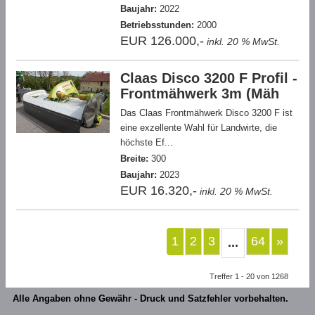
Baujahr:
2022
Betriebsstunden:
2000
EUR 126.000,-
inkl. 20 % MwSt.
Claas Disco 3200 F Profil -
Frontmähwerk 3m (Mäh
Das Claas Frontmähwerk Disco 3200 F ist
eine exzellente Wahl für Landwirte, die
höchste Ef...
Breite:
300
Baujahr:
2023
EUR 16.320,-
inkl. 20 % MwSt.
1
2
3
64
»
...
Treffer 1 - 20 von 1268
Alle Angaben ohne Gewähr - Druck und Satzfehler vorbehalten.