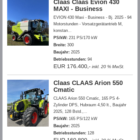
Claas Claas Evion 430
MAXI - Business
EVION 430 Maxi - Business - Bj. 2025 - 94
Motorstunden - Vorsatzgerätantrieb M,
konstan...
PS/kW:
231 PS/170 kW
Breite:
300
Baujahr:
2025
Betriebsstunden:
94
EUR 176.400,-
inkl. 20 % MwSt.
Claas CLAAS Arion 550
Cmatic
CLAAS Arion 550 Cmatic, 165 PS 4-
Zylinder DPS, Hubraum 4,50 lt., Baujahr
2025, 128 Bstd.,...
PS/kW:
165 PS/122 kW
Baujahr:
2025
Betriebsstunden:
128