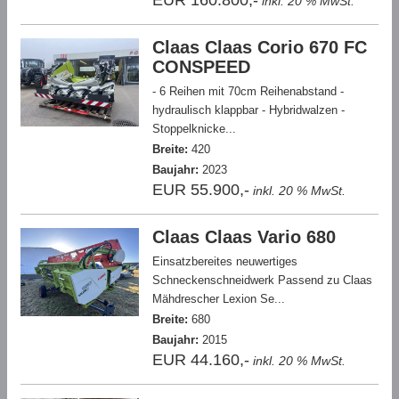
EUR 160.800,-
inkl. 20 % MwSt.
Claas Claas Corio 670 FC
CONSPEED
- 6 Reihen mit 70cm Reihenabstand -
hydraulisch klappbar - Hybridwalzen -
Stoppelknicke...
Breite:
420
Baujahr:
2023
EUR 55.900,-
inkl. 20 % MwSt.
Claas Claas Vario 680
Einsatzbereites neuwertiges
Schneckenschneidwerk Passend zu Claas
Mähdrescher Lexion Se...
Breite:
680
Baujahr:
2015
EUR 44.160,-
inkl. 20 % MwSt.