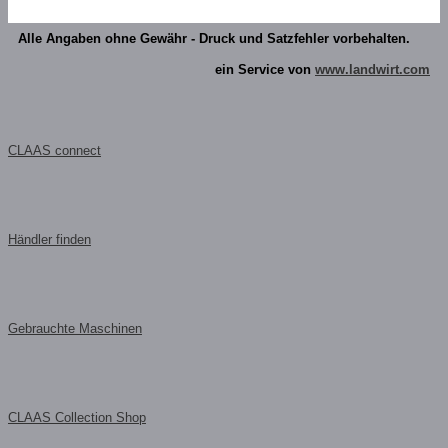
Alle Angaben ohne Gewähr - Druck und Satzfehler vorbehalten.
ein Service von
www.landwirt.com
CLAAS connect
Händler finden
Gebrauchte Maschinen
CLAAS Collection Shop