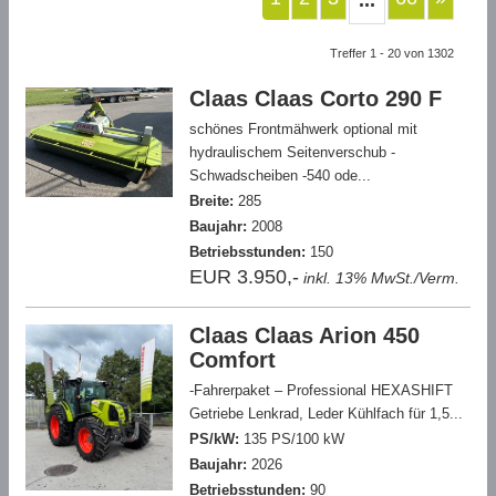
...
Treffer 1 - 20 von 1302
Claas Claas Corto 290 F
schönes Frontmähwerk optional mit
hydraulischem Seitenverschub -
Schwadscheiben -540 ode...
Breite:
285
Baujahr:
2008
Betriebsstunden:
150
EUR 3.950,-
inkl. 13% MwSt./Verm.
Claas Claas Arion 450
Comfort
-Fahrerpaket – Professional HEXASHIFT
Getriebe Lenkrad, Leder Kühlfach für 1,5...
PS/kW:
135 PS/100 kW
Baujahr:
2026
Betriebsstunden:
90