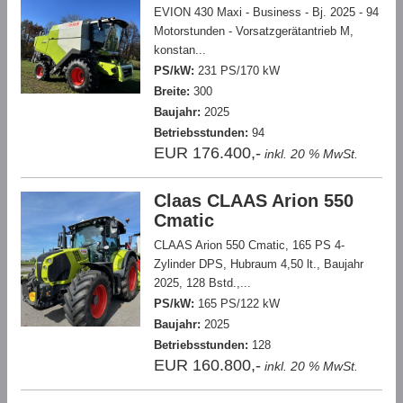
EVION 430 Maxi - Business - Bj. 2025 - 94
Motorstunden - Vorsatzgerätantrieb M,
konstan...
PS/kW:
231 PS/170 kW
Breite:
300
Baujahr:
2025
Betriebsstunden:
94
EUR 176.400,-
inkl. 20 % MwSt.
Claas CLAAS Arion 550
Cmatic
CLAAS Arion 550 Cmatic, 165 PS 4-
Zylinder DPS, Hubraum 4,50 lt., Baujahr
2025, 128 Bstd.,...
PS/kW:
165 PS/122 kW
Baujahr:
2025
Betriebsstunden:
128
EUR 160.800,-
inkl. 20 % MwSt.