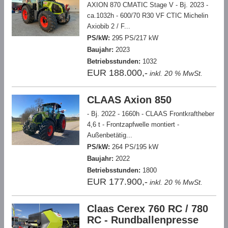
AXION 870 CMATIC Stage V - Bj. 2023 -
ca.1032h - 600/70 R30 VF CTIC Michelin
Axiobib 2 / F...
PS/kW:
295 PS/217 kW
Baujahr:
2023
Betriebsstunden:
1032
EUR 188.000,-
inkl. 20 % MwSt.
CLAAS Axion 850
- Bj. 2022 - 1660h - CLAAS Frontkraftheber
4,6 t - Frontzapfwelle montiert -
Außenbetätig...
PS/kW:
264 PS/195 kW
Baujahr:
2022
Betriebsstunden:
1800
EUR 177.900,-
inkl. 20 % MwSt.
Claas Cerex 760 RC / 780
RC - Rundballenpresse