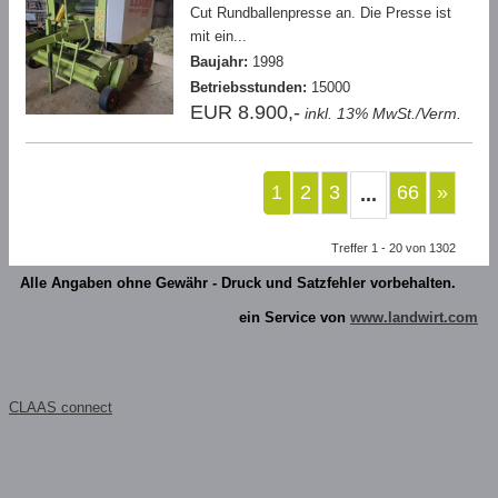
Cut Rundballenpresse an. Die Presse ist
mit ein...
Baujahr:
1998
Betriebsstunden:
15000
EUR 8.900,-
inkl. 13% MwSt./Verm.
1
2
3
66
»
...
Treffer 1 - 20 von 1302
Alle Angaben ohne Gewähr - Druck und Satzfehler vorbehalten.
ein Service von
www.landwirt.com
CLAAS connect